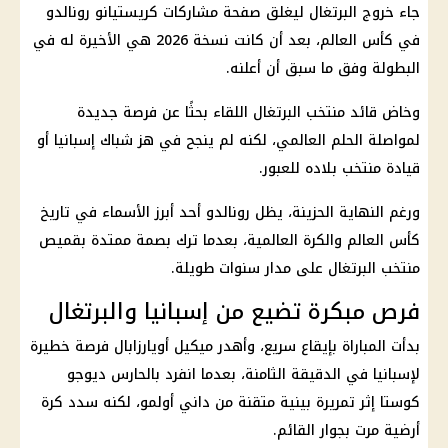
جاء خروج البرتغال ليغلق صفحة مشاركات كريستيانو رونالدو
في كأس العالم، بعد أن كانت نسخة 2026 هي الأخيرة له في
البطولة وفق ما سبق أن أعلنه.
وخاض قائد منتخب البرتغال اللقاء بحثًا عن فرصة جديدة
لمواصلة الحلم العالمي، لكنه لم ينجح في هز شباك إسبانيا أو
قيادة منتخب بلاده للعبور.
ورغم النهاية الحزينة، يظل رونالدو أحد أبرز الأسماء في تاريخ
كأس العالم والكرة العالمية، بعدما ترك بصمة ممتدة بقميص
منتخب البرتغال على مدار سنوات طويلة.
فرص مبكرة تضيع من إسبانيا والبرتغال
بدأت المباراة بإيقاع سريع، وأهدر ميكيل أويارزابال فرصة خطيرة
لإسبانيا في الدقيقة الثامنة، بعدما انفرد بالحارس ديوجو
كوستا إثر تمريرة بينية متقنة من داني أولمو، لكنه سدد كرة
أرضية مرت بجوار القائم.