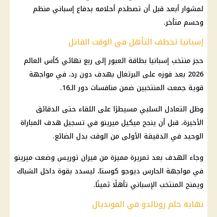
لمشوار أبعد قبل أن تصطدم أحلامه بدفاع إسباني منظم
وحسم متأخر.
إسبانيا تخطف التأهل في الوقت القاتل
حجز منتخب إسبانيا بطاقة العبور إلى ربع نهائي كأس العالم
2026 بعد فوزه على البرتغال بهدف دون رد، في مواجهة
قوية جمعت المنتخبين ضمن منافسات دور الـ16.
وظل التعادل السلبي مسيطرًا على اللقاء حتى الدقائق
الأخيرة، قبل أن ينجح ميكيل ميرينو في تسجيل هدف المباراة
الوحيد في الدقيقة الأولى من الوقت بدل الضائع.
وجاء الهدف بعد تمريرة مميزة من فيران توريس وضعت ميرينو
في مواجهة الحارس ديوجو كوستا، ليسدد بقوة داخل الشباك
ويمنح المنتخب الإسباني تأهلًا ثمينًا.
نهاية حلم رونالدو في المونديال