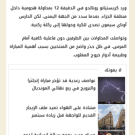
ورد كريستيانو رونالدو في الدقيقة 12 بمحاولة هجومية داخل
منطقة الجزاء، بعدما سدد من الجهة اليمنى، لكن الحارس
أوناي سيمون تصدى للكرة وحولها إلى ركلة ركنية.
وتواصلت المحاولات بين الطرفين دون فاعلية كافية أمام
المرمى، في ظل حذر واضح من المنتخبين بسبب أهمية المباراة
وطبيعة أدوار خروج المغلوب.
لا يفوتك
عواصف رعدية قد تؤخر مباراة إنجلترا
والنرويج في ربع نهائي المونديال
مشادة على الهواء تعيد ملف الإيجار
القديم للواجهة قبل زيادة سبتمبر
حسام حسن يوجه رسالة إنسانية لدعم