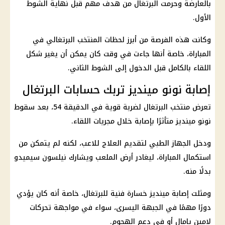
بالعارضة وحرمت البرتغال من هدف مهم قبل نهاية الشوط
الأول.
وكانت هذه الفرصة من أبرز لحظات المنتخب البرتغالي في
المباراة، خاصة أنها جاءت في وقت كان يمكن أن يغير شكل
اللقاء بالكامل قبل الدخول إلى الشوط الثاني.
إصابة نونو مينديز تربك حسابات البرتغال
تعرض منتخب البرتغال لضربة قوية في الدقيقة 54، بعد سقوط
نونو مينديز متأثرًا بإصابة خلال مجريات اللقاء.
ودخل الجهاز الطبي لتقديم العلاج للاعب، لكنه لم يتمكن من
استكمال المباراة، ليغادر أرض الملعب ويشارك نيلسون سيميدو
بدلًا منه.
ومثلت إصابة مينديز خسارة فنية للبرتغال، خاصة أنه كان يؤدي
دورًا مهمًا في الجبهة اليسرى، سواء في مواجهة تحركات
لامين يامال أو في دعم الهجوم.