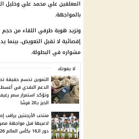
المعلقين علي محمد علي وخليل الب
بالمواجهة.
وتزيد هوية طرفي اللقاء من حجم ا
إقصائية لا تقبل التعويض، بينما ي
مشواره في البطولة.
لا يفوتك
التموين تحسم حقيقة تط
الدعم النقدي في أغس
وتؤكد استمرار سعر رغيف
الخبز بـ20 قرشًا
منتخب الأرجنتين يراقب إص
لاعبيها قبل مواجهة مصر
دور الـ16 بكأس العالم 2026