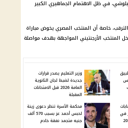
لوشي، في ظل الاهتمام الجماهيري الكبير
لترقب، خاصة أن المنتخب المصري يخوض مباراة
دخل المنتخب الأرجنتيني المواجهة بهدف مواصلة
بيق
وزير التعليم يصدر قرارات
طس
جديدة لضبط لجان الثانوية
العامة 2026 قبل الامتحانات
المقبلة
ابات
محكمة الأسرة تنظر دعوى زينة
 في
لحبس أحمد عز بسبب 570 ألف
جنيه متجمد نفقة خادم