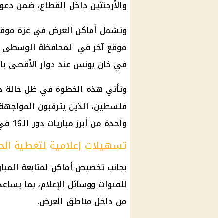
والأرجنتين داخل القطاع، ضمن دعو
وتشمل أماكن العرض في غزة موقعًا
موقع آخر في المحافظة الوسطى ب
في خان يونس عند دوار الأقصى بات
وتأتي هذه الخطوة في ظل حالة دع
فلسطين، الذين يترقبون المواجهة ال
واحدة من أبرز مباريات دور الـ16 في المونديال.
تسهيلات إعلامية لتغطية الح
بجانب تخصيص أماكن لمتابعة المبارا
للقنوات ووسائل الإعلام، بما يساع
من داخل مناطق العرض.