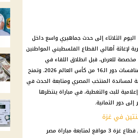
 اليوم الثلاثاء إلى حدث جماهيري واسع داخل
رية لإغاثة أهالي القطاع الفلسطيني المواطنين
 المواجهة في 3 أماكن مخصصة للعرض، قبل انطلاق اللقاء في
السابعة مساءً بتوقيت مصر ضمن منافسات دور الـ16 من كأس العالم 2026. وتمنح
 لمساندة المنتخب المصري ومتابعة الحدث في
علامية للبث والتغطية، في مباراة ينتظرها
إلى دور الثمانية.
نتين في غزة
حددت اللجنة المصرية لإغاثة أهالي قطاع غزة 3 مواقع لمتابعة مباراة مصر