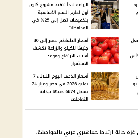
ره
الزراعة تبدأ تنفيذ مشروع كاري
ج
أون لطرح السلع الأساسية
بتخفيضات تصل إلى 25% في
المحافظات
عل
أسعار الطماطم تقفز إلى 30
جنيهًا للكيلو والزراعة تكشف
كأس
أسباب الارتفاع وموعد
الاستقرار
ل
أسعار الذهب اليوم الثلاثاء 7
اثاء 7 يوليو
يوليو 2026 في مصر وعيار 24
يسجل 6674 جنيها ببداية
التعاملات
غزة حالة ارتباط جماهيري عربي بالمواجهة،