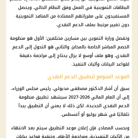
البطاقات التموينية
في العمل وفق النظام الحالي، ويحصل
المستفيدون على مقرراتهم المعتادة من المنافذ التموينية
دون تغيير مرتبط بملف
الدعم النقدي
.
وتفصل
وزارة التموين
بين مسارين مختلفين؛ الأول هو منظومة
الخصم المباشر الخاصة بالمخابز، والثاني هو التحول إلى
الدعم
النقدي
، وهو ملف أوسع لا يزال يحتاج إلى مراجعة دقيقة
لقواعد البيانات وآليات التنفيذ.
الموعد المتوقع لتطبيق الدعم النقدي
سبق أن أشار
الدكتور مصطفى مدبولي
،
رئيس مجلس الوزراء
،
إلى أن العام المالي 2026-2027 سيشهد تطبيق
منظومة
الدعم
النقدي الجديدة، لكن ذلك لا يعني أن التطبيق يبدأ
تلقائيًا في شهر يوليو أو أغسطس.
وبحسب المصادر، فإن إعلان موعد التطبيق سيتم بعد الانتهاء
من الآليات التنفيذية، ومراجعة الأرقام، وتنقية قواعد بيانات