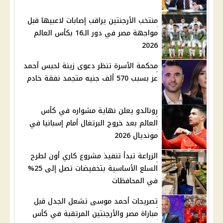
منتخب الأرجنتين يراقب إصابات لاعبيها قبل
مواجهة مصر في دور الـ16 بكأس العالم
2026
محكمة الأسرة تنظر دعوى زينة لحبس أحمد
عز بسبب 570 ألف جنيه متجمد نفقة خادم
رونالدو يعلن نهاية مشواره في كأس
العالم بعد خروج البرتغال أمام إسبانيا في
مونديال 2026
الزراعة تبدأ تنفيذ مشروع كاري أون لطرح
السلع الأساسية بتخفيضات تصل إلى 25%
في المحافظات
تصريحات أحمد موسى تشعل الجدل قبل
مباراة مصر والأرجنتين المرتقبة في كأس