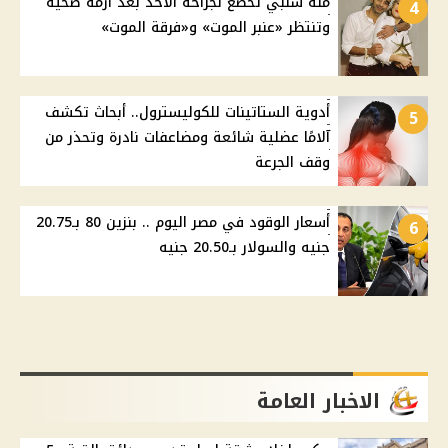
منة شلبي تخضع لجراحة الأحد بعد أزمة صحية
4
وتنتظر «عنبر الموت» و«فرقة الموت»
أدوية الستاتينات للكوليسترول.. أبحاث تكشف
5
آلامًا عضلية شائعة ومضاعفات نادرة وتحذر من
وقف الجرعة
أسعار الوقود في مصر اليوم .. بنزين 80 بـ20.75
6
جنيه والسولار بـ20.50 جنيه
الاخبار العامة