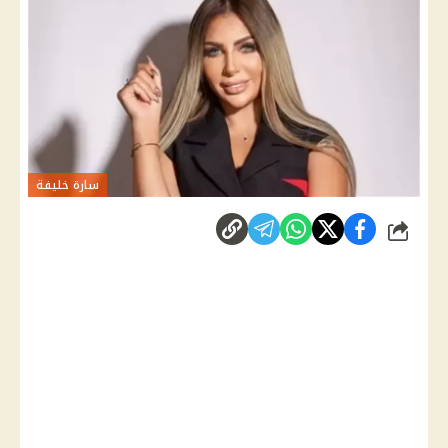
سارة خليفة
شارك