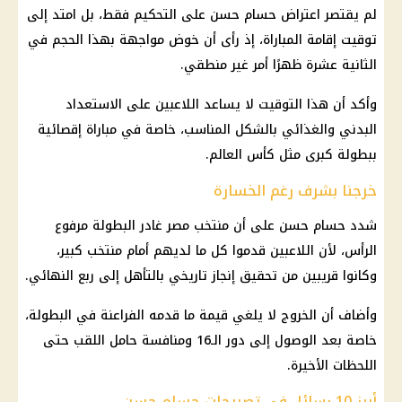
لم يقتصر اعتراض حسام حسن على التحكيم فقط، بل امتد إلى
توقيت إقامة المباراة، إذ رأى أن خوض مواجهة بهذا الحجم في
الثانية عشرة ظهرًا أمر غير منطقي.
وأكد أن هذا التوقيت لا يساعد اللاعبين على الاستعداد
البدني والغذائي بالشكل المناسب، خاصة في مباراة إقصائية
ببطولة كبرى مثل كأس العالم.
خرجنا بشرف رغم الخسارة
شدد حسام حسن على أن منتخب مصر غادر البطولة مرفوع
الرأس، لأن اللاعبين قدموا كل ما لديهم أمام منتخب كبير،
وكانوا قريبين من تحقيق إنجاز تاريخي بالتأهل إلى ربع النهائي.
وأضاف أن الخروج لا يلغي قيمة ما قدمه
الفراعنة
في البطولة،
خاصة بعد الوصول إلى دور الـ16 ومنافسة حامل اللقب حتى
اللحظات الأخيرة.
أبرز 10 رسائل في تصريحات حسام حسن