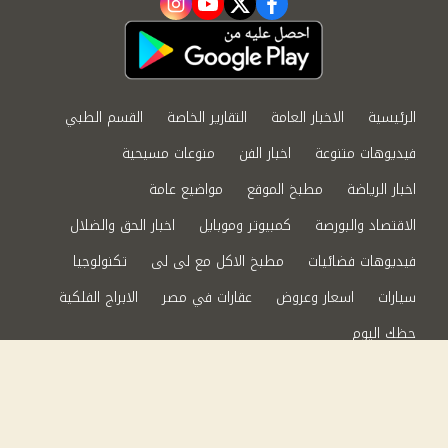
instagram
youtube
twitter
facebook
الرئيسية
الاخبار العامة
التقارير الخاصة
القسم الطبي
فيديوهات متنوعة
اخبار الفن
منوعات مسيحية
اخبار الرياضة
مطبخ الموقع
مواضيع عامة
الاقتصاد والبورصة
كمبيوتر وموبايل
اخبار الحق والضلال
فيديوهات فضائيات
مطبخ الاكل مع لى لى
تكنولوجيا
سيارات
اسعار وعروض
عقارات في مصر
الابراج الفلكية
حظك اليوم
من نحن
سياسة الخصوصية
اتصل بنا
©2024 الحق والضلال All Rights Reserved.
Powered by