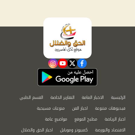
instagram
youtube
twitter
facebook
الرئيسية
الاخبار العامة
التقارير الخاصة
القسم الطبي
فيديوهات متنوعة
اخبار الفن
منوعات مسيحية
اخبار الرياضة
مطبخ الموقع
مواضيع عامة
الاقتصاد والبورصة
كمبيوتر وموبايل
اخبار الحق والضلال