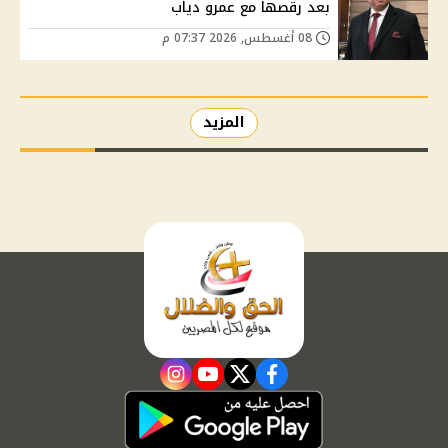
بعد رقصها مع عمرو دياب
08 أغسطس, 2026 07:37 م
المزيد
instagram
youtube
twitter
facebook