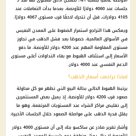
الأونصة عالميًا بنسبة 1%، لتسجل أدنى مستوى لها منذ 5
جلسات عند 4060 دولارًا للأونصة، بعدما بدأت التعاملات عند
4105 دولارات، قبل أن تتحرك لاحقًا قرب مستوى 4067 دولارًا.
ويعكس هذا التراجع استمرار الضغوط على المعدن النفيس
في الأسواق العالمية، خصوصًا بعد فشل الذهب في تجاوز
مستوى المقاومة المهم عند 4200 دولار للأونصة، ما دفع
الأسعار إلى استئناف الهبوط مع بقاء التداولات أعلى مستوى
الدعم النفسي عند 4000 دولار.
لماذا تراجعت أسعار الذهب؟
يرتبط الهبوط الحالي بحالة البيع التي تظهر مع كل محاولة
صعود قرب 4200 دولار للأونصة، إذ يميل بعض المستثمرين
إلى تقليص مراكز الشراء عند المستويات المرتفعة، وهو ما
يقلل قدرة الذهب على مواصلة الصعود خلال الجلسات الأخيرة.
وأشار تقرير صادر عن ساكسو بنك إلى أن مستوى 4000 دولار
للأونصة لا يزال يمثل منطقة دعم رئيسية للمعدن النفيس،