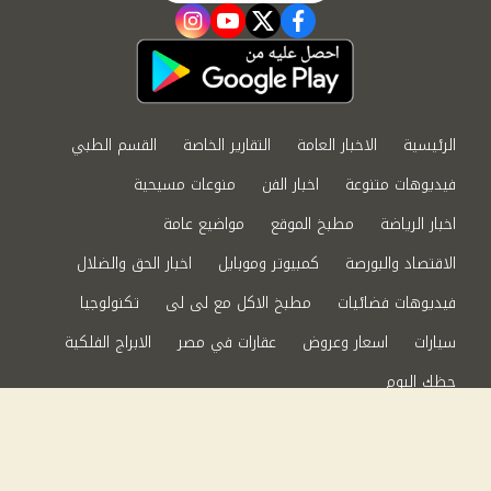
instagram
youtube
twitter
facebook
الرئيسية
الاخبار العامة
التقارير الخاصة
القسم الطبي
فيديوهات متنوعة
اخبار الفن
منوعات مسيحية
اخبار الرياضة
مطبخ الموقع
مواضيع عامة
الاقتصاد والبورصة
كمبيوتر وموبايل
اخبار الحق والضلال
فيديوهات فضائيات
مطبخ الاكل مع لى لى
تكنولوجيا
سيارات
اسعار وعروض
عقارات في مصر
الابراج الفلكية
حظك اليوم
من نحن
سياسة الخصوصية
اتصل بنا
©2024 الحق والضلال All Rights Reserved.