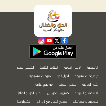
instagram
youtube
twitter
facebook
الرئيسية
الاخبار العامة
التقارير الخاصة
القسم الطبي
فيديوهات متنوعة
اخبار الفن
منوعات مسيحية
اخبار الرياضة
مطبخ الموقع
مواضيع عامة
الاقتصاد والبورصة
كمبيوتر وموبايل
اخبار الحق والضلال
فيديوهات فضائيات
مطبخ الاكل مع لى لى
تكنولوجيا