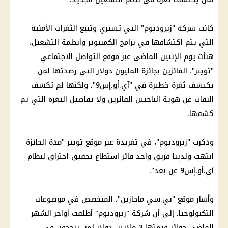
كانت شركة "زيروديوم" التي تشتري وتبيع الثغرات الأمنية
التي يتم اكتشافها في برامج الكمبيوتر وأنظمة التشغيل،
هنأت يوم الإثنين الماضي عبر موقع التواصل الاجتماعي
"تويتر"، الفائزين بجائزة المليون دولار التي رصدتها لمن
يكتشف ثغرة خطيرة في "آي.أو.إس9"، ولكنها لم تكشف
النقاب عن هوية الباحثين الفائزين ولا تفاصيل الثغرة التي تم
كشفها.
وذكرت "زيروديوم"، في تغريدة عبر موقع تويتر "مدة الجائزة
انتهت ولدينا فريق واحد فائز استطاع تحقيق اختراق لنظام
آي.أو.إس9 عن بعد".
وأشار موقع "بي.سي ماجازين"، المتخصص في موضوعات
التكنولوجيا، إلى أن شركة "زيروديوم" أطلقت أواخر الشهر
الماضي جوائز قيمتها 3 ملايين دولار لمن ينجحون في