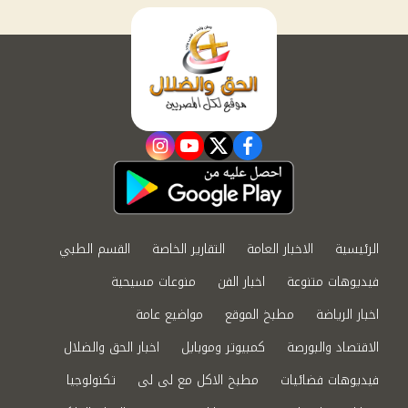
instagram
youtube
twitter
facebook
الرئيسية
الاخبار العامة
التقارير الخاصة
القسم الطبي
فيديوهات متنوعة
اخبار الفن
منوعات مسيحية
اخبار الرياضة
مطبخ الموقع
مواضيع عامة
الاقتصاد والبورصة
كمبيوتر وموبايل
اخبار الحق والضلال
فيديوهات فضائيات
مطبخ الاكل مع لى لى
تكنولوجيا