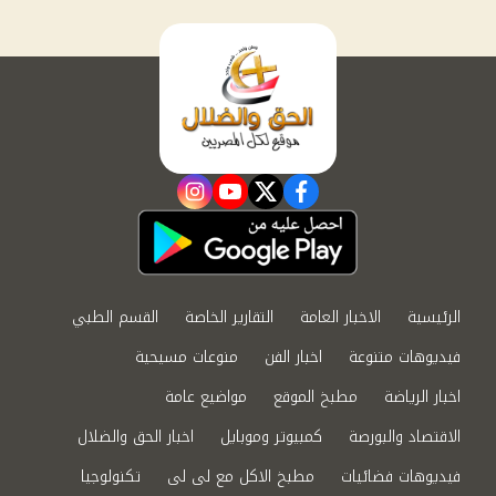
instagram
youtube
twitter
facebook
الرئيسية
الاخبار العامة
التقارير الخاصة
القسم الطبي
فيديوهات متنوعة
اخبار الفن
منوعات مسيحية
اخبار الرياضة
مطبخ الموقع
مواضيع عامة
الاقتصاد والبورصة
كمبيوتر وموبايل
اخبار الحق والضلال
فيديوهات فضائيات
مطبخ الاكل مع لى لى
تكنولوجيا