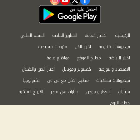
instagram
youtube
twitter
facebook
الرئيسية
الاخبار العامة
التقارير الخاصة
القسم الطبي
فيديوهات متنوعة
اخبار الفن
منوعات مسيحية
اخبار الرياضة
مطبخ الموقع
مواضيع عامة
الاقتصاد والبورصة
كمبيوتر وموبايل
اخبار الحق والضلال
فيديوهات فضائيات
مطبخ الاكل مع لى لى
تكنولوجيا
سيارات
اسعار وعروض
عقارات في مصر
الابراج الفلكية
حظك اليوم
من نحن
سياسة الخصوصية
اتصل بنا
©2024 الحق والضلال All Rights Reserved.
Powered by