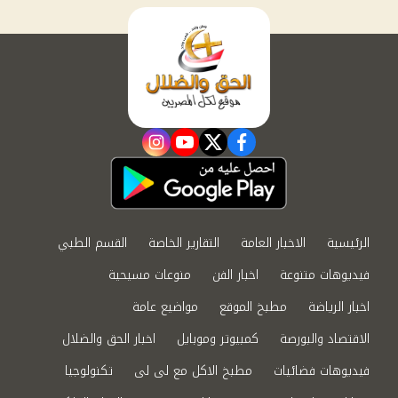
instagram
youtube
twitter
facebook
الرئيسية
الاخبار العامة
التقارير الخاصة
القسم الطبي
فيديوهات متنوعة
اخبار الفن
منوعات مسيحية
اخبار الرياضة
مطبخ الموقع
مواضيع عامة
الاقتصاد والبورصة
كمبيوتر وموبايل
اخبار الحق والضلال
فيديوهات فضائيات
مطبخ الاكل مع لى لى
تكنولوجيا