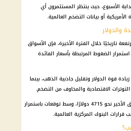
داية الأسبوع، حيث ينتظر المستثمرون أي
ة
الأمريكية أو بيانات
التضخم
العالمية.
ة والدولار
ة تاريخيًا خلال الفترة الأخيرة، فإن الأسواق
 استمرار الضغوط المرتبطة بأسعار الفائدة
 زيادة قوة
الدولار
وتقليل جاذبية
الذهب
، بينما
لتوترات الاقتصادية والمخاوف من
التضخم
.
4715 دولارًا، وسط
توقعات
باستمرار
قب
قرارات البنوك
المركزية العالمية.
ب؟