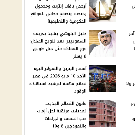
ن
أرخص باقات إنترنت ومحمول
رخيصة وتصفح مجاني للمواقع
الحكومية والتعليمية
خر
خليل البلوشي يشيد بعزيمة
السعوديين بعد تتويج الهلال:
عزم المملكة مثل جبل طويق
لا يهتز
أسعار البنزين والسولار اليوم
الأحد 10 مايو 2026 في مصر..
 ولا
نصائح مهمة لترشيد استهلاك
الوقود
وم
قانون التصالح الجديد..
تعديلات مرتقبة لحل أزمات
ة
صب السقف والجراجات
والنموذجين 8 و10