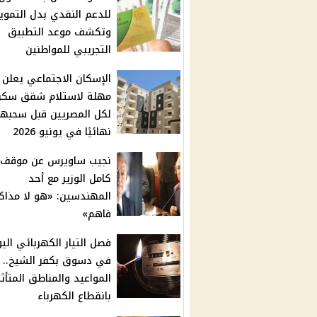
للدعم النقدي بدل التموي
وتكشف موعد التطبيق
التجريبي للمواطنين
الإسكان الاجتماعي يعلن آ
مهلة لاستلام شقق سكن
لكل المصريين قبل سحبها
نهائيًا في يونيو 2026
نجيب ساويرس عن موقف
كامل الوزير مع أحد
المهندسين: «هو لا مذاكر
فاهم»
فصل التيار الكهربائي الي
في دسوق بكفر الشيخ..
المواعيد والمناطق المتأثر
بانقطاع الكهرباء