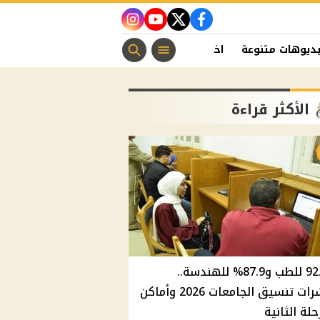
instagram
youtube
twitter
facebook
ديوهات متنوعة
اخبار الفن
منوعات مسيحية
اخبار الرياضة
الأكثر قراءة
92.8% للطب و87.9% للهندسة..
مؤشرات تنسيق الجامعات 2026 وأماكن
حلة الثانية