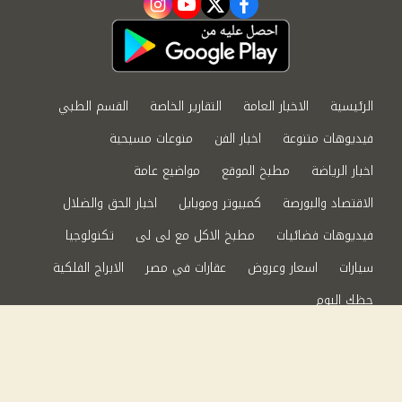
instagram
youtube
twitter
facebook
الرئيسية
الاخبار العامة
التقارير الخاصة
القسم الطبي
فيديوهات متنوعة
اخبار الفن
منوعات مسيحية
اخبار الرياضة
مطبخ الموقع
مواضيع عامة
الاقتصاد والبورصة
كمبيوتر وموبايل
اخبار الحق والضلال
فيديوهات فضائيات
مطبخ الاكل مع لى لى
تكنولوجيا
سيارات
اسعار وعروض
عقارات في مصر
الابراج الفلكية
حظك اليوم
من نحن
سياسة الخصوصية
اتصل بنا
©2024 الحق والضلال All Rights Reserved.
Powered by