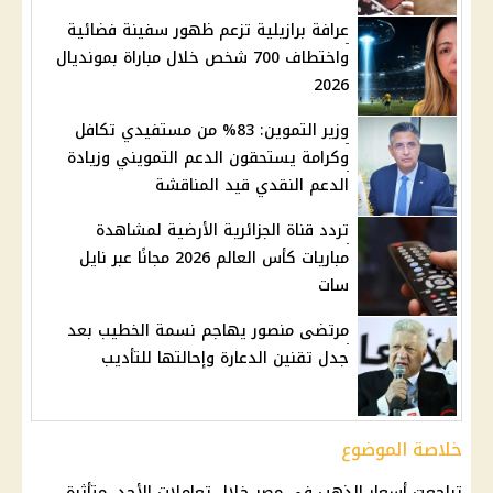
عرافة برازيلية تزعم ظهور سفينة فضائية
واختطاف 700 شخص خلال مباراة بمونديال
2026
وزير التموين: 83% من مستفيدي تكافل
وكرامة يستحقون الدعم التمويني وزيادة
الدعم النقدي قيد المناقشة
تردد قناة الجزائرية الأرضية لمشاهدة
مباريات كأس العالم 2026 مجانًا عبر نايل
سات
مرتضى منصور يهاجم نسمة الخطيب بعد
جدل تقنين الدعارة وإحالتها للتأديب
خلاصة الموضوع
تراجعت
أسعار الذهب في مصر
خلال تعاملات الأحد، متأثرة