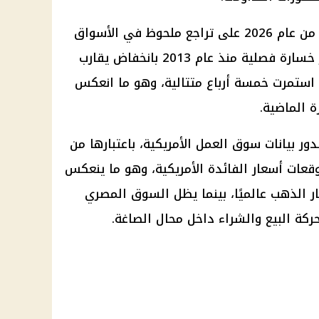
وكان الذهب قد أنهى الربع الثاني من عام 2026 على تراجع ملحوظ في الأسواق
العالمية، بعدما سجلت الأوقية أكبر خسارة فصلية منذ عام 2013 بانخفاض يقارب
استمرت خمسة أرباع متتالية، وهو ما انعكس
ة الماضية.
ور بيانات سوق العمل الأمريكية، باعتبارها من
وقعات أسعار
الفائدة الأمريكية
، وهو ما ينعكس
ر الذهب
عالميًا، بينما يظل السوق المصري
ركة البيع والشراء داخل محال الصاغة.