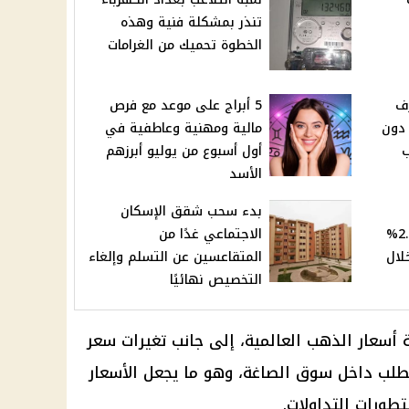
تنذر بمشكلة فنية وهذه
الخطوة تحميك من الغرامات
% تصرف
5 أبراج على موعد مع فرص
ع مستحقات يوليو 2026 دون
مالية ومهنية وعاطفية في
ب
أول أسبوع من يوليو أبرزهم
الأسد
بدء سحب شقق الإسكان
العقارية يحسم نسبة الـ2.5%
الاجتماعي غدًا من
لال
المتقاعسين عن التسلم وإلغاء
التخصيص نهائيًا
 أسعار الذهب العالمية، إلى جانب تغيرات سعر
طلب داخل سوق الصاغة، وهو ما يجعل الأسعار
لتطورات التداولات.