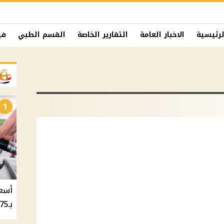
لرئيسية
الاخبار العامة
التقارير الخاصة
القسم الطبي
في
1
بـ20.75 جنيه والسولار بـ20.50 جنيه