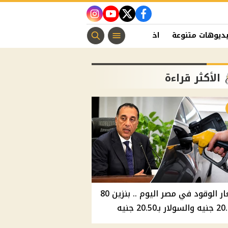
instagram
youtube
twitter
facebook
ديوهات متنوعة
اخبار الفن
منوعات مسيحية
اخبار الرياضة
الأكثر قراءة
أسعار الوقود في مصر اليوم .. بنزين 80