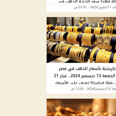
ة وهذا سعر الجنيه الذهب في
202 - 01:02 ص
التعاملات ماذا حدث للمعدن
س؟
تاريخية بأسعار الذهب في مصر
اليوم الجمعة 13 ديسمبر 2024.. عيار 21
قمًا قياسيًا! تعرف على الأسعار
202 - 12:35 ص
دة بمحلات الصاغة