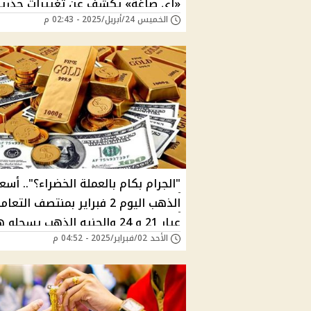
«آي صاغة» يكشف عن تغييرات جذرية
الخميس 24/أبريل/2025 - 02:43 م
للذهب ماذا ينتظر السوق قريبًا؟
"الجرام بكام بالعملة الخضراء؟".. أسعا
الذهب اليوم 2 فبراير بمنتصف التع
عيار 21 و 24 والجنيه الذهب يسجلو
الأحد 02/فبراير/2025 - 04:52 م
القيمة بالدولار