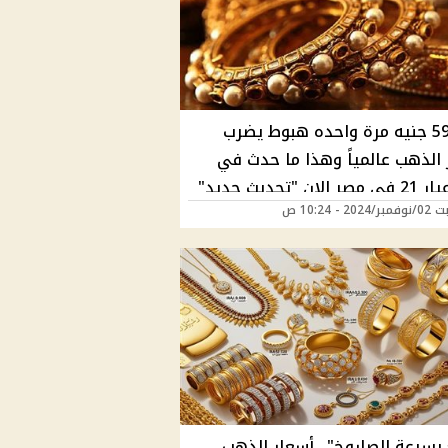
نزل 590 جنيه مرة واحده هبوط يضرب
 الذهب عالمياً وهذا ما حدث في
ان "تحديث جديد"
20 - 10:24 ص
 بسرعة الصاروخ".. أسعار الذهب