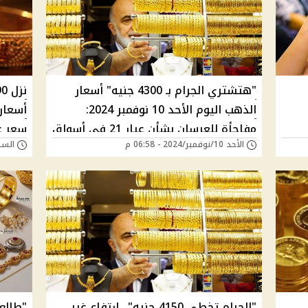
"هتشتري الجرام بـ 4300 جنيه" أسعار
الذهب اليوم الأحد 10 نوفمبر 2024:
أسعار
مفاجأة للعرسان بشأن عيار 21 في أسواق
سعر عيار 21 في مصر ال
الأحد 10/نوفمبر/2024 - 06:58 م
السبت 02/نوفمبر/24
الصاغة|وصل كام؟
"الجرام تخطى 4150 جنيه".. ارتفاع غير
"طالع