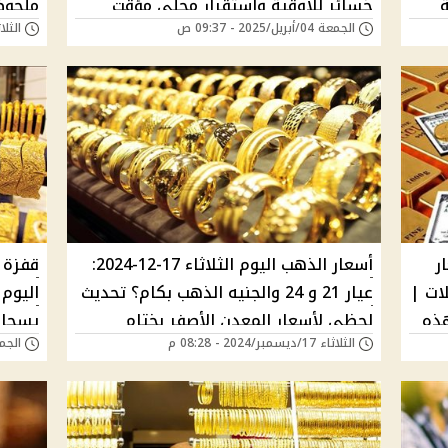
خسائر للأوقية واستقرار محلي مؤقت
ملحوظ
الجمعة 04/أبريل/2025 - 09:37 ص
الثلاثاء 11/مارس/5
بداية 
النفي
ر
أسعار الذهب اليوم الثلاثاء 17-12-2024:
قفزة 
املات |
عيار 21 و 24 والجنيه الذهب بكام؟ تحديث
 هذه
لحظي لأسعار المعدن الأصفر بختام
يسجل ر
الثلاثاء 17/ديسمبر/2024 - 08:28 م
الجمعة 13/ديسمبر/4
تعاملات الصاغة
الجدي