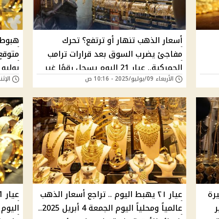
أسعار الذهب تنهار أو ترتفع؟ تحرك
مفاجئ يضرب السوق بعد قرارات ترامب
الجمركية.. عيار 21 اليوم يسجل رقمًا غير
يوليو
الأربعاء 09/يوليو/2025 - 10:16 ص
الإثنين 07/يوليو/25
متوقع في محلات الصاغة
التداو
يرة
عيار ٢١ يهبط اليوم .. تراجع أسعار الذهب
ر
عالمياً ومحلياً اليوم الجمعة 4 أبريل 2025..