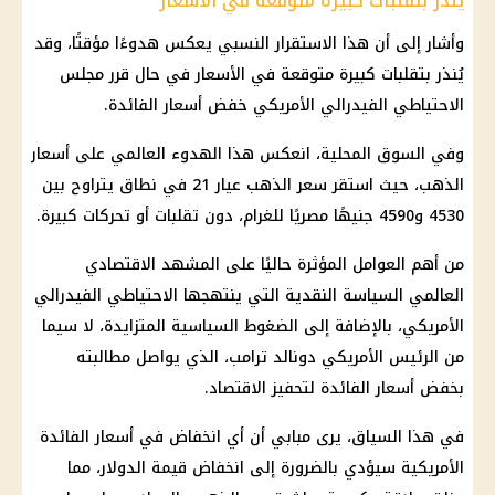
يُنذر بتقلبات كبيرة متوقعة في الأسعار
وأشار إلى أن هذا الاستقرار النسبي يعكس هدوءًا مؤقتًا، وقد
يُنذر بتقلبات كبيرة متوقعة في
الأسعار
في حال قرر مجلس
الاحتياطي الفيدرالي الأمريكي خفض
أسعار الفائدة
.
وفي السوق المحلية، انعكس هذا الهدوء العالمي على
أسعار
الذهب
، حيث استقر
سعر الذهب عيار 21
في نطاق يتراوح بين
4530 و4590 جنيهًا مصريًا للغرام، دون تقلبات أو تحركات كبيرة.
من أهم العوامل المؤثرة حاليًا على المشهد الاقتصادي
العالمي السياسة النقدية التي ينتهجها الاحتياطي الفيدرالي
الأمريكي، بالإضافة إلى الضغوط السياسية المتزايدة، لا سيما
من
الرئيس
الأمريكي دونالد ترامب، الذي يواصل مطالبته
بخفض
أسعار الفائدة
لتحفيز
الاقتصاد
.
في هذا السياق، يرى مبابي أن أي انخفاض في
أسعار الفائدة
الأمريكية سيؤدي بالضرورة إلى انخفاض قيمة
الدولار
، مما