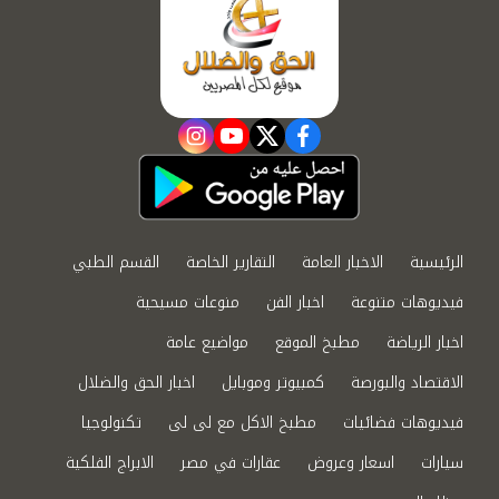
instagram
youtube
twitter
facebook
الرئيسية
الاخبار العامة
التقارير الخاصة
القسم الطبي
فيديوهات متنوعة
اخبار الفن
منوعات مسيحية
اخبار الرياضة
مطبخ الموقع
مواضيع عامة
الاقتصاد والبورصة
كمبيوتر وموبايل
اخبار الحق والضلال
فيديوهات فضائيات
مطبخ الاكل مع لى لى
تكنولوجيا
سيارات
اسعار وعروض
عقارات في مصر
الابراج الفلكية