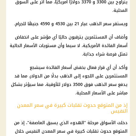
يتراوح بين 3300 و 3370 دولارًا أمريكيًا، مما أثر على السوق
المحلية.
ويستقر
سعر الذهب عيار 21
بين 4530 و 4590 جنيهًا للجرام.
وأضاف أن المستثمرين يترقبون حاليًا أي مؤشر على انخفاض
أسعار الفائدة
الأمريكية، لا سيما وأن مستويات
الأسعار
الحالية
تمثل فرصة شراء جذابة.
وأكد أن أي
قرار
فعال بخفض
أسعار الفائدة
سيشجع
المستثمرين على اللجوء إلى
الذهب
بدلًا من
الدولار
، مما قد
يدفع
سعر الذهب
فوق 3500
دولار
للأوقية، مما سيؤثر بشكل
مباشر على
الأسعار
المحلية.
إذ من المتوقع حدوث تقلبات كبيرة في سعر المعدن
النفيس
دخلت الأسواق مرحلة "الهدوء الذي يسبق العاصفة"، إذ من
المتوقع حدوث تقلبات كبيرة في سعر المعدن النفيس خلال