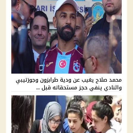
محمد صلاح يغيب عن ودية طرابزون وجوزتيبي
والنادي ينفي حجز مستحقاته قبل ...