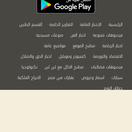
الرئيسية
الاخبار العامة
التقارير الخاصة
القسم الطبي
فيديوهات متنوعة
اخبار الفن
منوعات مسيحية
اخبار الرياضة
مطبخ الموقع
مواضيع عامة
الاقتصاد والبورصة
كمبيوتر وموبايل
اخبار الحق والضلال
فيديوهات فضائيات
مطبخ الاكل مع لى لى
تكنولوجيا
سيارات
اسعار وعروض
عقارات في مصر
الابراج الفلكية
حظك اليوم
من نحن
سياسة الخصوصية
اتصل بنا
©2024 الحق والضلال All Rights Reserved.
Powered by