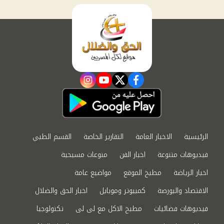
instagram
youtube
twitter
facebook
الرئيسية
الاخبار العامة
التقارير الخاصة
القسم الطبي
فيديوهات متنوعة
اخبار الفن
منوعات مسيحية
اخبار الرياضة
مطبخ الموقع
مواضيع عامة
الاقتصاد والبورصة
كمبيوتر وموبايل
اخبار الحق والضلال
فيديوهات فضائيات
مطبخ الاكل مع لى لى
تكنولوجيا