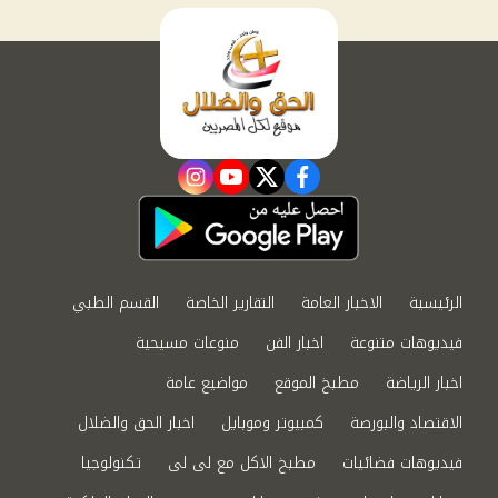
instagram
youtube
twitter
facebook
الرئيسية
الاخبار العامة
التقارير الخاصة
القسم الطبي
فيديوهات متنوعة
اخبار الفن
منوعات مسيحية
اخبار الرياضة
مطبخ الموقع
مواضيع عامة
الاقتصاد والبورصة
كمبيوتر وموبايل
اخبار الحق والضلال
فيديوهات فضائيات
مطبخ الاكل مع لى لى
تكنولوجيا