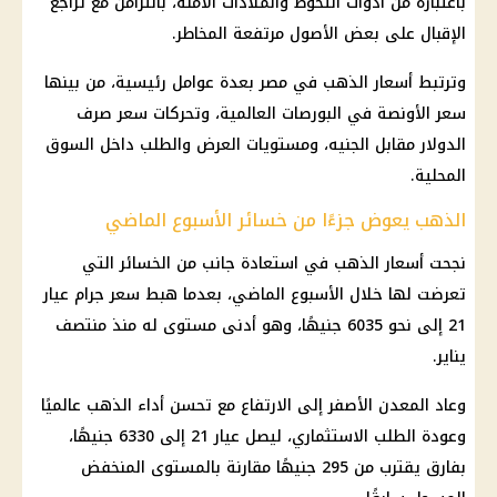
باعتباره من أدوات التحوط والملاذات الآمنة، بالتزامن مع تراجع
الإقبال على بعض الأصول مرتفعة المخاطر.
وترتبط أسعار الذهب في مصر بعدة عوامل رئيسية، من بينها
سعر الأونصة في البورصات العالمية، وتحركات سعر صرف
الدولار مقابل الجنيه، ومستويات العرض والطلب داخل السوق
المحلية.
الذهب يعوض جزءًا من خسائر الأسبوع الماضي
نجحت أسعار الذهب في استعادة جانب من الخسائر التي
تعرضت لها خلال الأسبوع الماضي، بعدما هبط سعر جرام عيار
21 إلى نحو 6035 جنيهًا، وهو أدنى مستوى له منذ منتصف
يناير.
وعاد المعدن الأصفر إلى الارتفاع مع تحسن أداء الذهب عالميًا
وعودة الطلب الاستثماري، ليصل عيار 21 إلى 6330 جنيهًا،
بفارق يقترب من 295 جنيهًا مقارنة بالمستوى المنخفض