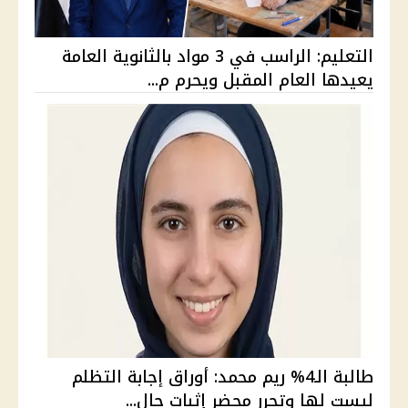
التعليم: الراسب في 3 مواد بالثانوية العامة
يعيدها العام المقبل ويحرم م...
طالبة الـ4% ريم محمد: أوراق إجابة التظلم
ليست لها وتحرر محضر إثبات حال...