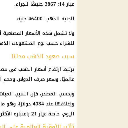
عيار 14: 3867 جنيهًا للجرام.
الجنيه الذهب
: 46400 جنيه.
ولا تشمل هذه الأسعار المصنعية أو 
للشراء حسب نوع
المشغولات الذهب
سبب صعود الذهب محليًا
يرتبط ارتفاع
أسعار الذهب في مصر
عالميًا، وسعر صرف
الدولار
، وحجم ا
وبحسب المصدر، فإن السبب المباشر ل
وإغلاقها عند 4084 د
اليوم، خاصة عيار 21 باعتباره الأكثر تداولًا بين المواطنين.
تأثير الأوقية العالمية على ا