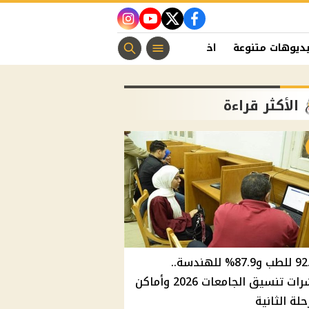
instagram
youtube
twitter
facebook
ديوهات متنوعة
اخبار الفن
منوعات مسيحية
اخبار الرياضة
الأكثر قراءة
92.8% للطب و87.9% للهندسة..
مؤشرات تنسيق الجامعات 2026 وأماكن
حلة الثانية