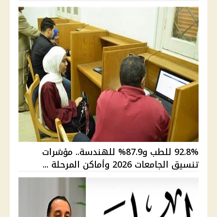
92.8% للطب و87.9% للهندسة.. مؤشرات
تنسيق الجامعات 2026 وأماكن المرحلة ...