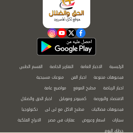
instagram
youtube
twitter
facebook
الرئيسية
الاخبار العامة
التقارير الخاصة
القسم الطبي
فيديوهات متنوعة
اخبار الفن
منوعات مسيحية
اخبار الرياضة
مطبخ الموقع
مواضيع عامة
الاقتصاد والبورصة
كمبيوتر وموبايل
اخبار الحق والضلال
فيديوهات فضائيات
مطبخ الاكل مع لى لى
تكنولوجيا
سيارات
اسعار وعروض
عقارات في مصر
الابراج الفلكية
حظك اليوم