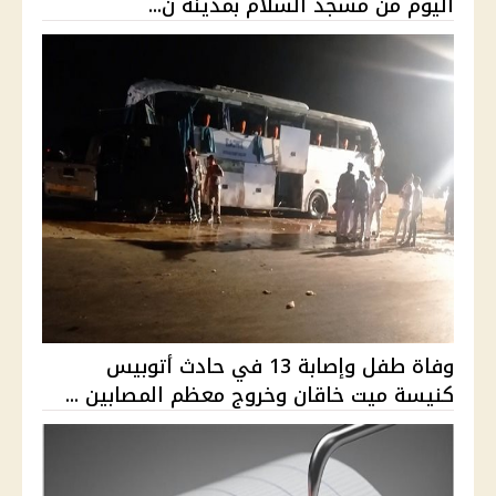
اليوم من مسجد السلام بمدينة ن...
وفاة طفل وإصابة 13 في حادث أتوبيس
كنيسة ميت خاقان وخروج معظم المصابين ...