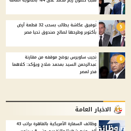
سبب حصول ريم محمد على 4% بالثانوية العامة
توفيق عكاشة يطالب بسحب 32 قطعة أرض
5
بأكتوبر وطرحها لصالح صندوق تحيا مصر
نجيب ساويرس يوضح موقفه من مقارنة
6
عبدالرحمن السيد بمحمد صلاح ويؤكد: كلاهما
فخر لمصر
الاخبار العامة
وظائف السفارة الأمريكية بالقاهرة براتب 43