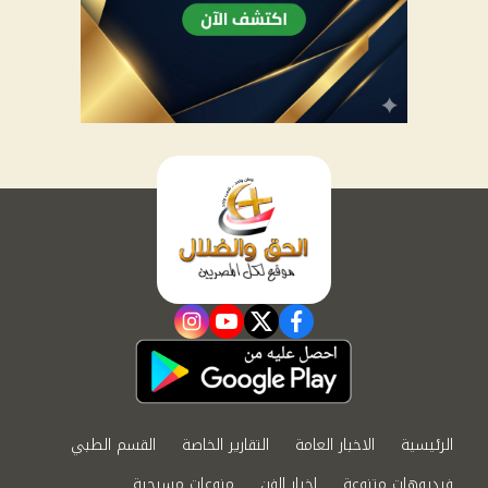
instagram
youtube
twitter
facebook
الرئيسية
الاخبار العامة
التقارير الخاصة
القسم الطبي
فيديوهات متنوعة
اخبار الفن
منوعات مسيحية