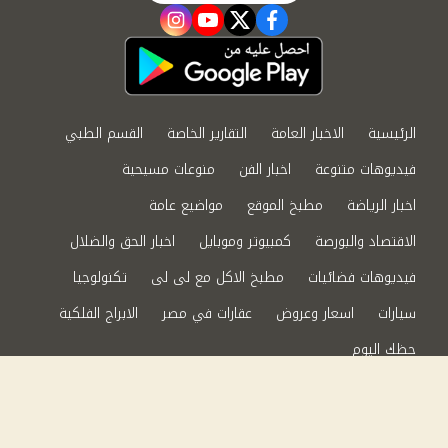
instagram
youtube
twitter
facebook
الرئيسية
الاخبار العامة
التقارير الخاصة
القسم الطبي
فيديوهات متنوعة
اخبار الفن
منوعات مسيحية
اخبار الرياضة
مطبخ الموقع
مواضيع عامة
الاقتصاد والبورصة
كمبيوتر وموبايل
اخبار الحق والضلال
فيديوهات فضائيات
مطبخ الاكل مع لى لى
تكنولوجيا
سيارات
اسعار وعروض
عقارات في مصر
الابراج الفلكية
حظك اليوم
من نحن
سياسة الخصوصية
اتصل بنا
©2024 الحق والضلال All Rights Reserved.