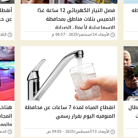
محافظه
فصل التيار الكهربائي 12 ساعة غدًا
الخميس بثلاث مناطق بمحافظة
عن حى ا
الإسماعيلية لأعمال الصيانة
الأربعاء 24/سبتمبر/2025 - 06:57 م
الثلاثاء 02/سبتمبر/
عطال
انقطاع المياه لمدة 7 ساعات عن محافظة
هتاخد 
المنوفيه اليوم بقرار رسمي
المجان
والمو
الأربعاء 13/أغسطس/2025 - 09:05 ص
الخميس 10/يوليو
الاتص