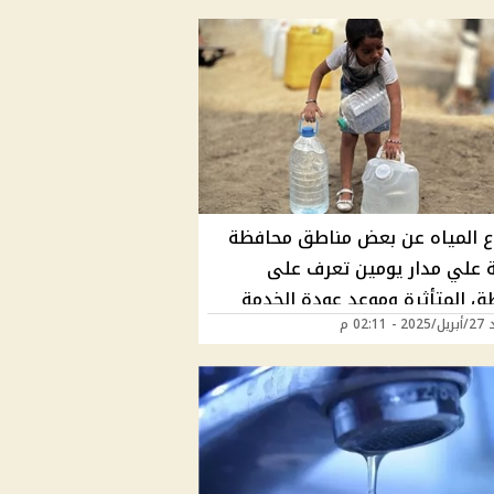
ع المياه عن بعض مناطق محافظة
 علي مدار يومين تعرف على
طق المتأثرة وموعد عودة الخدمة
02:11 م
 - شركة مياه الشرب تناشد السكان