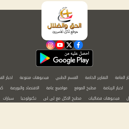
instagram
youtube
twitter
facebook
ار العامة
التقارير الخاصة
القسم الطبي
فيديوهات متنوعة
اخبار الف
اخبار الرياضة
مطبخ الموقع
مواضيع عامة
الاقتصاد والبورصة
كم
ل
فيديوهات فضائيات
مطبخ الاكل مع لى لى
تكنولوجيا
سيارات
الابراج الفلكية
حظك اليوم
ة الخصوصية
اتصل بنا
by