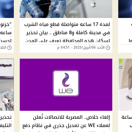
لمدة 17 ساعه متواصلة قطع مياه الشرب
في مدينة كاملة و8 مناطق .. بيان تحذير
ساعه 
وا
لسكان هذه المحافظة تعرف علي المدن
لحسن 
الأحد 06/أبريل/2025 - 04:51 م
الثلاثاء 18/فبراير/
المتأثرة وموعد انقطاع المياه
خزانات : قطع المياه لمدة 12 ساعة
إلغاء خلاص.. المصرية للاتصالات تُعلن
تحذير 
لعملاء WE عن تعديل جذري في نظام دفع
التلي