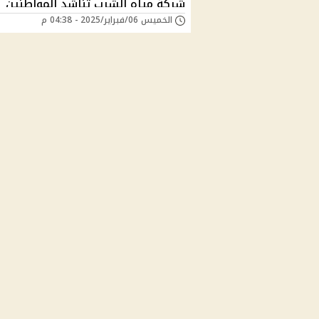
شركة مياه الشرب تناشد المواطنين
الخميس 06/فبراير/2025 - 04:38 م
"دبروا احتياجاتكم بسرعه"