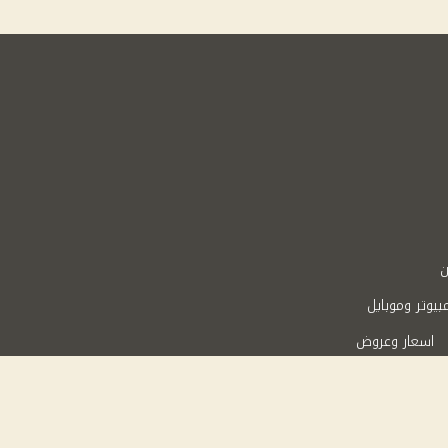
ن
بيوتر وموبايل
اسعار وعروض
Powered 