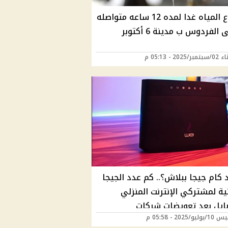
أنقطاع المياه غدا لمده 12 ساعه متواصله
لفردوس ب مدينة 6 أكتوبر
2025 - 05:13 م
كام جيجا ببلاش؟.. كم عدد الجيجا
ية لمشتركي الإنترنت المنزلي
بايل بعد تعويضات شركات
/2025 - 05:58 م
الات؟ – رد رسمي من الجهاز القومي