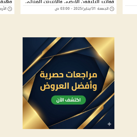
فواتير التليفون الأرضي والإنترنت المنزلي
وهتقد
الجمعة 31/يناير/2025 - 03:00 ص
الأربعاء 08/يناير/
| إيه الحكاية؟