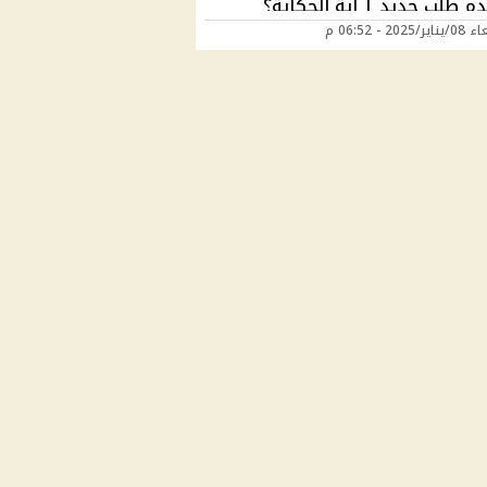
م طلب جديد | إية الحكاية؟
2025 - 06:52 م