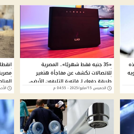
ذه
«35 جنيه فقط شهريًا».. المصرية
انقطا
نويه
للاتصالات تكشف عن مفاجأة هتغير
مصرية
طريقة دفعك لـ فاتورة التليفون الأرضي
المنا
الخميس 15/مايو/2025 - 04:55 م
الأحد 27/أبريل/2025 - 
والإنترنت المنزلي | ما القصة؟
رسميا