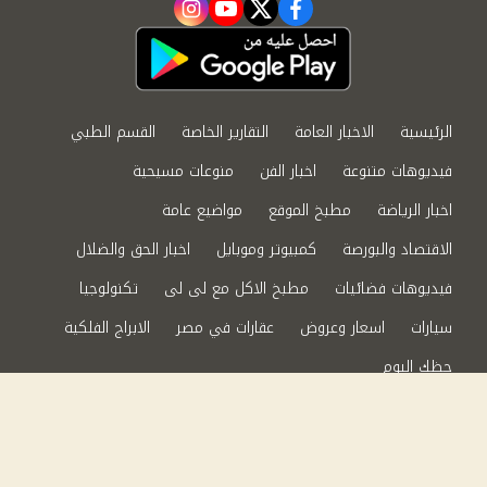
instagram
youtube
twitter
facebook
الرئيسية
الاخبار العامة
التقارير الخاصة
القسم الطبي
فيديوهات متنوعة
اخبار الفن
منوعات مسيحية
اخبار الرياضة
مطبخ الموقع
مواضيع عامة
الاقتصاد والبورصة
كمبيوتر وموبايل
اخبار الحق والضلال
فيديوهات فضائيات
مطبخ الاكل مع لى لى
تكنولوجيا
سيارات
اسعار وعروض
عقارات في مصر
الابراج الفلكية
حظك اليوم
من نحن
سياسة الخصوصية
اتصل بنا
©2024 الحق والضلال All Rights Reserved.
Powered by