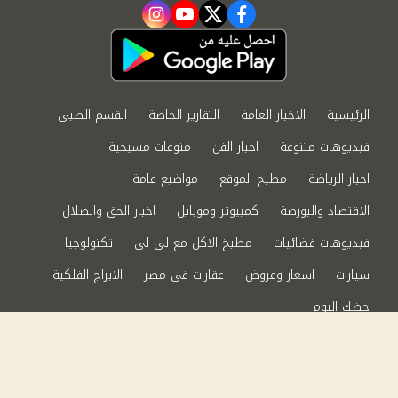
instagram
youtube
twitter
facebook
الرئيسية
الاخبار العامة
التقارير الخاصة
القسم الطبي
فيديوهات متنوعة
اخبار الفن
منوعات مسيحية
اخبار الرياضة
مطبخ الموقع
مواضيع عامة
الاقتصاد والبورصة
كمبيوتر وموبايل
اخبار الحق والضلال
فيديوهات فضائيات
مطبخ الاكل مع لى لى
تكنولوجيا
سيارات
اسعار وعروض
عقارات في مصر
الابراج الفلكية
حظك اليوم
من نحن
سياسة الخصوصية
اتصل بنا
©2024 الحق والضلال All Rights Reserved.