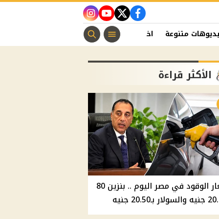
instagram
youtube
twitter
facebook
ديوهات متنوعة
اخبار الفن
منوعات مسيحية
اخبار الرياضة
الأكثر قراءة
أسعار الوقود في مصر اليوم .. بنزين 80