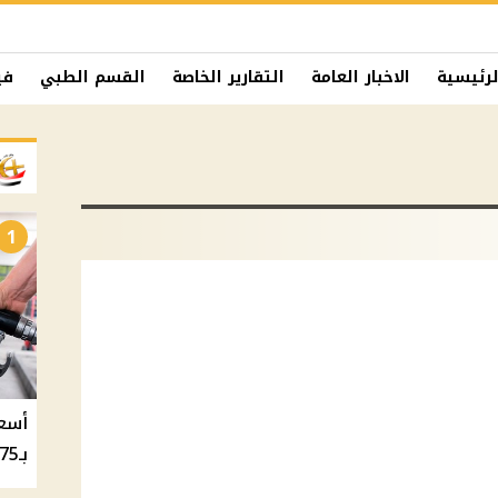
لرئيسية
الاخبار العامة
التقارير الخاصة
القسم الطبي
في
1
بـ20.75 جنيه والسولار بـ20.50 جنيه