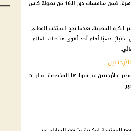
الساعة السابعة مساءً بتوقيت القاهرة، ضمن منافسات دور الـ16 من بطولة كأس
ير الكرة المصرية، بعدما نجح المنتخب الوطني
تبارًا صعبًا أمام أحد أقوى منتخبات العالم
ائي.
لأرجنتين
ر والأرجنتين عبر قنواتها المخصصة لمباريات
ر:
كما تتيح قناة beIN FIFA World Cup المفتوحة إمكانية متابعة المباراة عبر