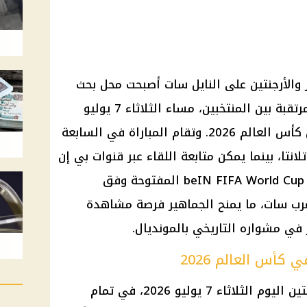
صر والأرجنتين على النايل سات أصبحت محل بحث
واسع قبل ساعات من المواجهة المرتقبة بين المنتخبين، مساء الثلاثاء 7 يوليو
2026، ضمن منافسات دور الـ16 من كأس العالم 2026. وتقام المباراة في السابعة
انتا، بينما يمكن متابعة اللقاء عبر قنوات بي إن
سبورتس المشفرة، إلى جانب قناة beIN FIFA World Cup المفتوحة وفق
عرب سات، ما يمنح الجماهير فرصة مشاهدة
في مشواره التاريخي بالمونديال.
كأس العالم 2026
يلتقي منتخب مصر مع منتخب الأرجنتين اليوم الثلاثاء 7 يوليو 2026، في تمام