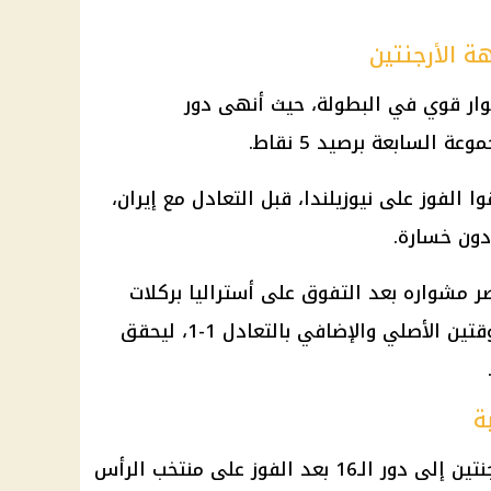
 الأرجنتين
ر دور الـ16 بعد مشوار قوي في البطولة، حيث أنهى دور
 السابعة برصيد 5 نقاط.
ا الفوز على نيوزيلندا، قبل التعادل مع إيران،
دون خسارة.
ر مشواره بعد التفوق على أستراليا بركلات
الترجيح بنتيجة 4-2، عقب انتهاء الوقتين الأصلي والإضافي بالتعادل 1-1، ليحقق
ة
على الجانب الآخر، تأهل منتخب الأرجنتين إلى دور الـ16 بعد الفوز على منتخب الرأس