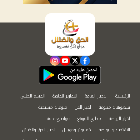
instagram
youtube
twitter
facebook
الرئيسية
الاخبار العامة
التقارير الخاصة
القسم الطبي
فيديوهات متنوعة
اخبار الفن
منوعات مسيحية
اخبار الرياضة
مطبخ الموقع
مواضيع عامة
الاقتصاد والبورصة
كمبيوتر وموبايل
اخبار الحق والضلال