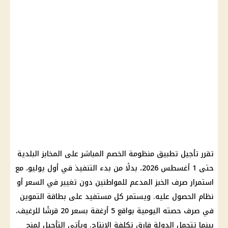
تقرر تأجيل تطبيق
منظومة الخصم المباشر
على
المخابز البلدية
حتى 1 أغسطس 2026، بدلًا من بدء التنفيذ في أول يوليو، مع
استمرار
صرف الخبز المدعم
للمواطنين دون تغيير في السعر أو
نظام الحصول عليه. ويستمر كل مستفيد على
بطاقة التموين
في صرف حصته اليومية بواقع 5 أرغفة بسعر 20 قرشًا للرغيف،
بينما تتحمل الدولة فارق تكلفة الإنتاج. ويأتي التأجيل لمنح