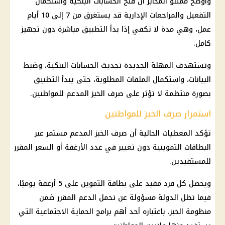
وأوضح ممثلو المخابز أن فتح الحسابات البنكية واستكمال
التفعيل والمراجعات الإدارية قد يستغرق من 7 إلى 10 أيام
عمل، وهي مدة لا تكفي إذا بدأ التطبيق مباشرة دون تجهيز
كامل.
وتستهدف المهلة الجديدة تحديث الحسابات البنكية، وضبط
البيانات، واستكمال الملفات المطلوبة، حتى يبدأ التطبيق
بصورة منتظمة لا تؤثر على
صرف الخبز المدعم
للمواطنين.
استمرار صرف الخبز للمواطنين
تؤكد المعطيات الحالية أن
صرف الخبز المدعم
مستمر عبر
البطاقات التموينية
دون تغيير في عدد الأرغفة أو السعر المقرر
للمستفيدين.
ويحصل كل فرد مقيد على
بطاقة التموين
على 5 أرغفة يوميًا،
فيما تظل الدولة مسؤولة عن تحمل الدعم المقرر ضمن
منظومة الخبز
، باعتباره أحد أهم برامج
الحماية الاجتماعية
التي