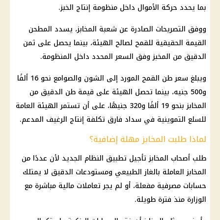
بما يحدد حركة الأموال داخل
منظومة إنتاج الخبز
.
ووفق التصريحات الصادرة عن
شعبة المخابز
، يسدد المطحن
القيمة الحقيقية للقمح لصالح الهيئة، بينما يحصل على ثمن
الدقيق من المخبز وفق السعر المحدد داخل المنظومة.
ويبلغ سعر طن القمح المورد إلى الشون والصوامع نحو 16 ألفًا
و500 جنيه، بينما تحصل الهيئة على قيمة طن الدقيق من
المخابز بنحو 19 ألفًا و320 جنيهًا، على أن تستمر الهيئة العامة
للسلع التموينية في سداد فارق تكلفة إنتاج الرغيف المدعم.
لماذا طلبت المخابز مهلة إضافية؟
طلب
أصحاب المخابز
تأجيل تطبيق النظام الجديد لأن عددًا من
المخابز العاملة بالغاز الطبيعي ومستودعات الدقيق لا يمتلك
حسابات مصرفية مفعلة، أو لم يجر تعاملات
مالية
مباشرة مع
الوزارة منذ فترة طويلة.