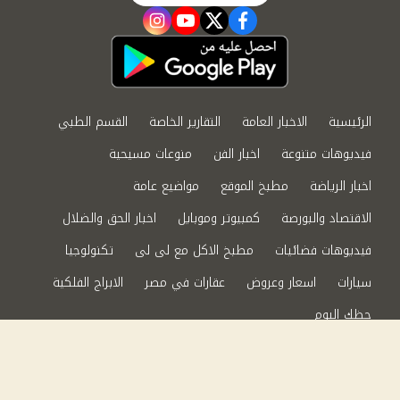
instagram
youtube
twitter
facebook
الرئيسية
الاخبار العامة
التقارير الخاصة
القسم الطبي
فيديوهات متنوعة
اخبار الفن
منوعات مسيحية
اخبار الرياضة
مطبخ الموقع
مواضيع عامة
الاقتصاد والبورصة
كمبيوتر وموبايل
اخبار الحق والضلال
فيديوهات فضائيات
مطبخ الاكل مع لى لى
تكنولوجيا
سيارات
اسعار وعروض
عقارات في مصر
الابراج الفلكية
حظك اليوم
من نحن
سياسة الخصوصية
اتصل بنا
©2024 الحق والضلال All Rights Reserved.