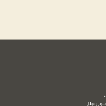
ن
بيوتر وموبايل