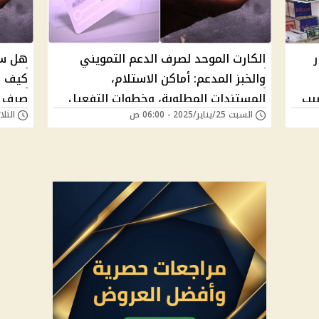
ر
الكارت الموحد لصرف الدعم التمويني
هل سن
والخبز المدعم: أماكن الاستلام،
يب
المستندات المطلوبة، وخطوات التفعيل
صرف ا
السبت 25/يناير/2025 - 06:00 ص
الثلاثاء 21/يناير/5
مصر