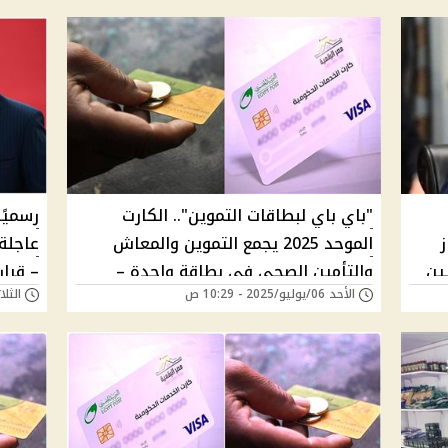
"باي باي لبطاقات التموين".. الكارت
رسميًا
ز
الموحد 2025 يجمع التموين والمعاش
عاجلة
يين
والتأمين الصحي في بطاقة واحدة –
الأحد 06/يوليو/2025 - 10:29 ص
الثلاثاء 18/فبراير/
اعرف خطوات استخراجه وأماكن الاستلام
هل أن
بالتفصيل