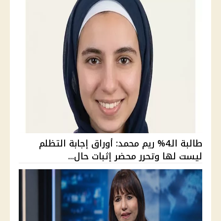
طالبة الـ4% ريم محمد: أوراق إجابة التظلم
ليست لها وتحرر محضر إثبات حال...