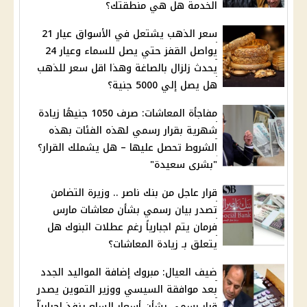
الخدمة هل هي منطقتك؟
سعر الذهب يشتعل في الأسواق عيار 21
يواصل القفز حتي يصل للسماء وعيار 24
يحدث زلزال بالصاغة وهذا اقل سعر للذهب
هل يصل إلي 5000 جنية؟
مفاجأة المعاشات: صرف 1050 جنيهًا زيادة
شهرية بقرار رسمي لهذه الفئات بهذه
الشروط تحصل عليها – هل يشملك القرار؟
"بشرى سعيدة"
قرار عاجل من بنك ناصر .. وزيرة التضامن
تصدر بيان رسمي بشأن معاشات مارس
فرمان يتم اجبارياً رغم عطلات البنوك هل
يتعلق بـ زيادة المعاشات؟
ضيف العيال: مبروك إضافة المواليد الجدد
بعد موافقة السيسي ووزير التموين يصدر
قرار رسمي بشأن أسعار السلع ينفذ اجبارياّ