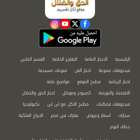
instagram
youtube
twitter
facebook
الرئيسية
الاخبار العامة
التقارير الخاصة
القسم الطبي
فيديوهات متنوعة
اخبار الفن
منوعات مسيحية
اخبار الرياضة
مطبخ الموقع
مواضيع عامة
الاقتصاد والبورصة
كمبيوتر وموبايل
اخبار الحق والضلال
فيديوهات فضائيات
مطبخ الاكل مع لى لى
تكنولوجيا
سيارات
اسعار وعروض
عقارات في مصر
الابراج الفلكية
حظك اليوم