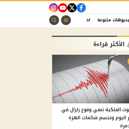
instagram
youtube
twitter
facebook
ديوهات متنوعة
اخبار الفن
منوعات مسيحية
اخبار الرياضة
الأكثر قراءة
وث الفلكية تنفي وقوع زلزال في
اليوم وتحسم شائعات الهزة
مرة