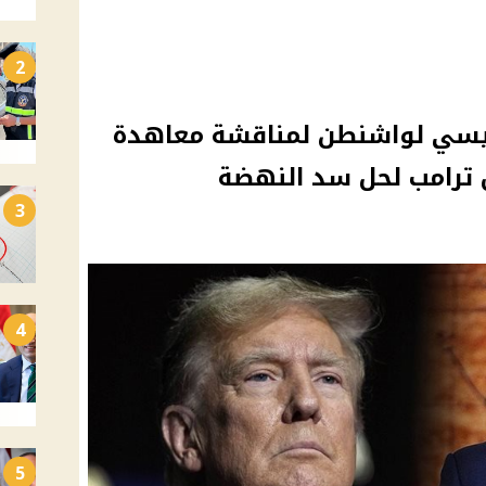
2
سيسي لواشنطن لمناقشة معاهدة
ل ترامب لحل سد النهضة
3
4
5