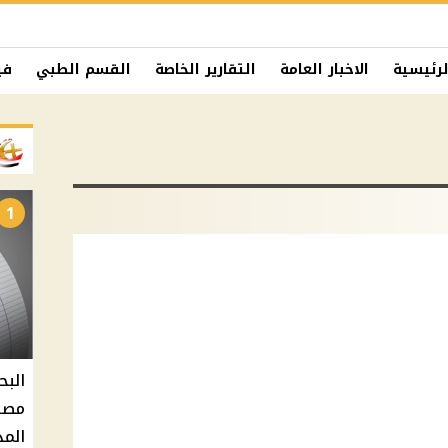
لرئيسية
الاخبار العامة
التقارير الخاصة
القسم الطبي
في
1
البح
مصر 
المد