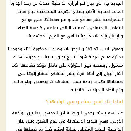
الجديد جاء في بيان آخر لوزارة
الداخلية
، تحدث عن رصد الإدارة
العامة لحماية الآداب بقطاع
الشرطة
المتخصصة قيام
فنانة
استعراضية
بنشر مقاطع فيديو عبر صفحاتها على
مواقع
التواصل الاجتماعي
، تضمنت الرقص بملابس خادشة للحياء
والإتيان بإيحاءات خارجة تتنافى مع القيم المجتمعية.
ووفق البيان، تم تقنين الإجراءات وضبط المذكورة أثناء وجودها
بدائرة قسم
شرطة
شرم الشيخ
بجنوب سيناء، وبحوزتها
هاتف
محمول
، وبفحصه تبين احتواؤه على دلائل تؤكد نشاطها. كما
أشار البيان إلى أنها أقرت بنشر المقاطع المشار إليها على
صفحاتها بهدف زيادة نسب المشاهدات وتحقيق أرباح
مالية
،
وتم اتخاذ الإجراءات القانونية.
لماذا عاد اسم بسنت رحمي للواجهة؟
عاد اسم
بسنت رحمي
للواجهة لأن الجمهور ربط بين الواقعة
الأولى، وهي فيديو الاستغاثة في
شرم الشيخ
، وبين بيان
الداخلية
الجديد المتعلق بفنانة استعراضية تم ضبطها في