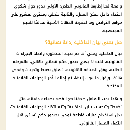
واقعة لها إطارها القانوني الخاص: الأولى تدور حول شكوى
اعتداء داخل سكن العمل
، والثانية تتعلق بمحتوى منشور على
مواقع التواصل
وما اعتبرته الجهات الأمنية مخالفًا للقيم
المجتمعية.
هل يعني بيان الداخلية إدانة نهائية؟
بيان
الداخلية
يعني أنه تم ضبط المذكورة واتخاذ الإجراءات
القانونية، لكنه لا يعني صدور حكم قضائي نهائي. فالمرحلة
الحالية، وفق الصياغة القانونية، تتعلق بضبط وتحريات وفحص
هاتف وإقرار منسوب إليها، ثم إحالة الأمر للإجراءات القانونية
المختصة.
ولهذا يجب التعامل صحفيًا مع القصة بصياغة دقيقة، مثل:
“ضبط” و“بحسب بيان
الداخلية
” و“تم اتخاذ الإجراءات القانونية”،
بدل استخدام عبارات قاطعة توحي بصدور حكم نهائي قبل
انتهاء المسار القانوني.