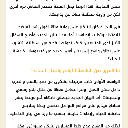
نفس المدينة. هذا الربط جعل القصة تتصدر النقاش مرة أخرى،
لكن من زاوية مختلفة تمامًا عن بدايتها.
في البداية كان التركيز على رواية فتاة تقول إنها تعرضت
للاعتداء وتطلب إنصافها، أما بعد البيان الجديد فأصبح السؤال
الأبرز لدى المتابعين: كيف تحولت القصة من استغاثة انتشرت
على نطاق واسع إلى بيان أمني جديد عن فيديوهات خادشة
للحياء؟
ما الفرق بين الواقعة الأولى والبيان الجديد؟
الواقعة الأولى كانت مرتبطة بشكوى من تعدٍ بالسب والضرب
داخل سكن العمل، وتم التعامل معها من خلال بلاغ رسمي
وتحقيقات. أما البيان الجديد فيتعلق باتهام آخر مرتبط بنشر
مقاطع فيديو على
مواقع التواصل
تتضمن رقصًا بملابس
خادشة للحياء وإيحاءات خارجة، بحسب ما ورد في بيان
الداخلية
.
لذلك من المهم عدم خلط المسارين بشكل عشوائي. فكل