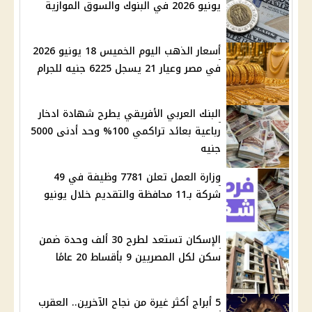
يونيو 2026 في البنوك والسوق الموازية
أسعار الذهب اليوم الخميس 18 يونيو 2026
في مصر وعيار 21 يسجل 6225 جنيه للجرام
البنك العربي الأفريقي يطرح شهادة ادخار
رباعية بعائد تراكمي 100% وحد أدنى 5000
جنيه
وزارة العمل تعلن 7781 وظيفة في 49
شركة بـ11 محافظة والتقديم خلال يونيو
الإسكان تستعد لطرح 30 ألف وحدة ضمن
سكن لكل المصريين 9 بأقساط 20 عامًا
5 أبراج أكثر غيرة من نجاح الآخرين.. العقرب