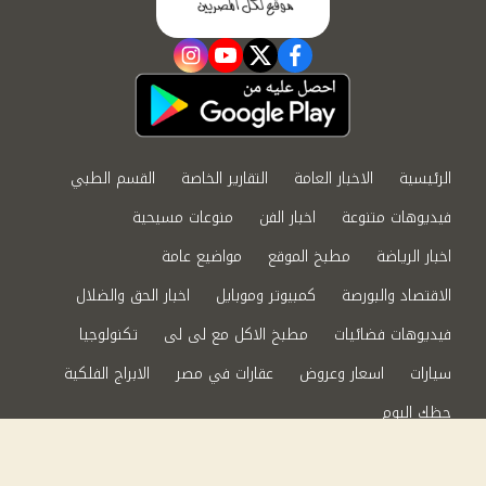
instagram
youtube
twitter
facebook
الرئيسية
الاخبار العامة
التقارير الخاصة
القسم الطبي
فيديوهات متنوعة
اخبار الفن
منوعات مسيحية
اخبار الرياضة
مطبخ الموقع
مواضيع عامة
الاقتصاد والبورصة
كمبيوتر وموبايل
اخبار الحق والضلال
فيديوهات فضائيات
مطبخ الاكل مع لى لى
تكنولوجيا
سيارات
اسعار وعروض
عقارات في مصر
الابراج الفلكية
حظك اليوم
من نحن
سياسة الخصوصية
اتصل بنا