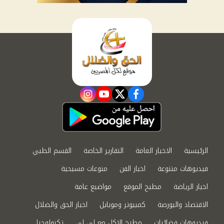
instagram
youtube
twitter
facebook
الرئيسية
الاخبار العامة
التقارير الخاصة
القسم الطبي
فيديوهات متنوعة
اخبار الفن
منوعات مسيحية
اخبار الرياضة
مطبخ الموقع
مواضيع عامة
الاقتصاد والبورصة
كمبيوتر وموبايل
اخبار الحق والضلال
فيديوهات فضائيات
مطبخ الاكل مع لى لى
تكنولوجيا