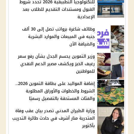
للتكنولوجيا التطبيقية 2026 تحدد شروط
القبول ومستندات التقديم للطلاب بعد
الإعدادية
وظائف شاغرة برواتب تصل إلى 30 ألف
جنيه في المبيعات والموارد البشرية
والضيافة الآن
وزير التموين يحسم الجدل بشأن رفع سعر
رغيف الخبز ويكشف مصير الدعم النقدي
للمواطنين
إضافة المواليد على بطاقة التموين 2026..
الشروط والخطوات والأوراق المطلوبة
والفئات المستحقة بالتفصيل رسميًا
وزارة الطيران المدني تصدر بيان عقب وفاة
المتدربة منار أشرف في حادث طائرة التدريب
بأكتوبر