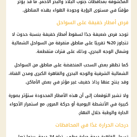
المكشوفة بمحافظات جنوب البلاد والبحر الأحمر، ما قد يؤثر
مؤقتًا في مستوى الرؤية وجودة الهواء بهذه المناطق.
فرص أمطار خفيفة على السواحل
توجد فرص ضعيفة جدًا لسقوط أمطار خفيفة بنسبة حدوث لا
تتجاوز 20% تقريبًا على مناطق متفرقة من السواحل الشمالية
وشمال الوجه البحري، وذلك على فترات متقطعة.
كما تظهر بعض
السحب المنخفضة
على مناطق من السواحل
الشمالية الشرقية والوجه البحري والقاهرة الكبرى ومدن القناة،
وقد ينتج عنها رذاذ خفيف غير مؤثر في بعض الأماكن.
ولا تشير التوقعات إلى أن هذه الأمطار المحدودة ستؤثر بصورة
كبيرة في الأنشطة اليومية أو حركة المرور، مع استمرار الأجواء
الحارة والرطبة خلال النهار.
درجات الحرارة غدًا في المحافظات
تسجل القاهرة درجة حرارة عظمى تبلغ 34 درجة، بينما تصل