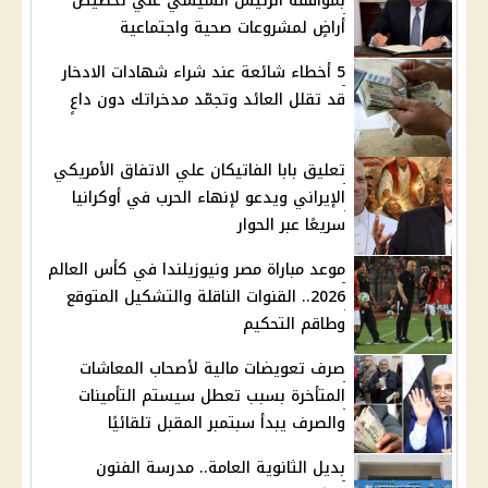
بموافقة الرئيس السيسي علي تخصيص
أراضٍ لمشروعات صحية واجتماعية
5 أخطاء شائعة عند شراء شهادات الادخار
قد تقلل العائد وتجمّد مدخراتك دون داعٍ
تعليق بابا الفاتيكان علي الاتفاق الأمريكي
الإيراني ويدعو لإنهاء الحرب في أوكرانيا
سريعًا عبر الحوار
موعد مباراة مصر ونيوزيلندا في كأس العالم
2026.. القنوات الناقلة والتشكيل المتوقع
وطاقم التحكيم
صرف تعويضات مالية لأصحاب المعاشات
المتأخرة بسبب تعطل سيستم التأمينات
والصرف يبدأ سبتمبر المقبل تلقائيًا
بديل الثانوية العامة.. مدرسة الفنون