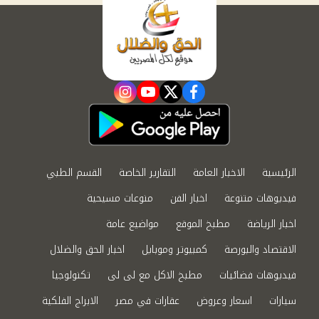
instagram
youtube
twitter
facebook
الرئيسية
الاخبار العامة
التقارير الخاصة
القسم الطبي
فيديوهات متنوعة
اخبار الفن
منوعات مسيحية
اخبار الرياضة
مطبخ الموقع
مواضيع عامة
الاقتصاد والبورصة
كمبيوتر وموبايل
اخبار الحق والضلال
فيديوهات فضائيات
مطبخ الاكل مع لى لى
تكنولوجيا
سيارات
اسعار وعروض
عقارات في مصر
الابراج الفلكية