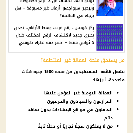
يوليو 2025 تكشف عن 3 أبراج محظوظة
وبرجين هيواجهوا أزمات غير مسبوقة – هل
برجك في القائمة؟
ركز كويس.. رقم غريب وسط الأرقام.. تحدي
بصري جديد لاكتشاف الرقم المختلف خلال
5 ثواني فقط – اختبر دقة نظرك دلوقتي
من يستحق منحة العمالة غير المنتظمة؟
تشمل قائمة المستفيدين من منحة 1500 جنيه فئات
متعددة، أبرزها:
العمالة اليومية غير المؤمن عليها
المزارعون والصيادون والحرفيون
العاملون في مواقع الإنشاءات بدون تعاقد
دائم
من لا يملكون سجلًا تجاريًا أو دخلًا ثابتًا