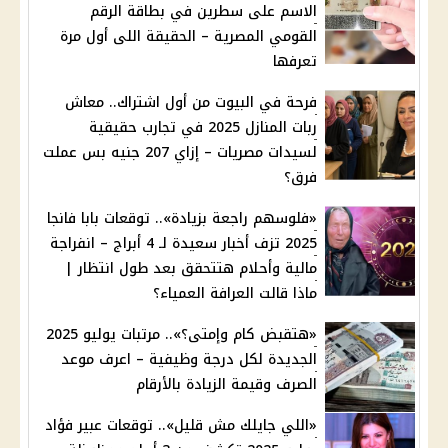
الاسم على سطرين في بطاقة الرقم
القومي المصرية – الحقيقة اللى أول مرة
تعرفها
فرحة في البيوت من أول اشتراك.. معاش
ربات المنازل 2025 في تجارب حقيقية
لسيدات مصريات – إزاي 207 جنيه بس عملت
فرق؟
«فلوسهم راجعة بزيادة».. توقعات بابا فانجا
2025 تزف أخبار سعيدة لـ 4 أبراج – انفراجة
مالية وأحلام هتتحقق بعد طول انتظار |
ماذا قالت العرافة العمياء؟
«هتقبض كام وإمتى؟».. مرتبات يوليو 2025
الجديدة لكل درجة وظيفية – اعرف موعد
الصرف وقيمة الزيادة بالأرقام
«اللي جايلك مش قليل».. توقعات عبير فؤاد