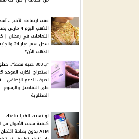
من الخدمة | هل أنت منه
عقب ارتفاعه الأخير .. أسع
الذهب اليوم 4 مارس
التعاملات في رمضان | ك
سجل سعر عيار 24 والجن
الذهب الأن؟
"بـ 300 جنيه فقط".. خط
استخراج ا
لصرف الدعم الإضافي | 
على التفاصيل والرسوم
المطلوبة
لو نسيت الفيزا بتاعتك ..
كيفية سحب الأموال من ال
ATM بدون بطاقة ائتمان