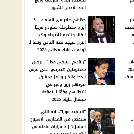
م؟
تفاصيل زيادة المرتبات ورفع
الحد الأدنى للأجور
ار
حظهم طاير في السماء .. 3
 بمنتصف
أبراج محظوظة ستودع قريبًا
م
الفقر وتنضم للأثرياء وهذا
يه
البرج سيجد نصه الثاني وفقًا لـ
توقعات مايك فغالي 2025
وات
"رزقهم هيبقى مطر".. برجين
لكارت الموحد 2025
محظوظين هيتربعوا على عرش
تعرف
الحظ والخير والعز هيغرق
بيوتهم رزق وفير في
انتظارهم وفقًا لـ توقعات
ميشال حايك 2025
"التنفيذ فورا".. ايه اللي
ـ
هيحصل في المدارس الأسبوع
المقبل؟ | 5 قرارات عاجلة من