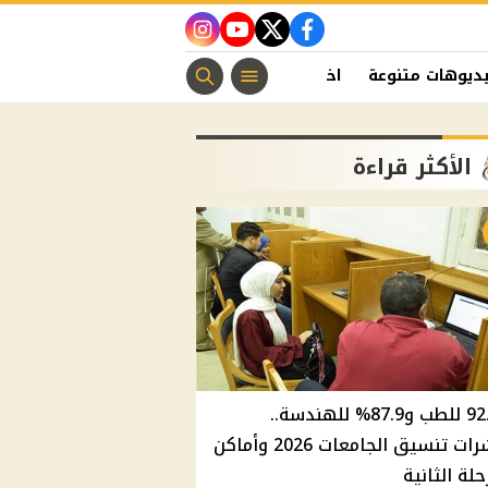
instagram
youtube
twitter
facebook
ديوهات متنوعة
اخبار الفن
منوعات مسيحية
اخبار الرياضة
الأكثر قراءة
92.8% للطب و87.9% للهندسة..
مؤشرات تنسيق الجامعات 2026 وأماكن
حلة الثانية