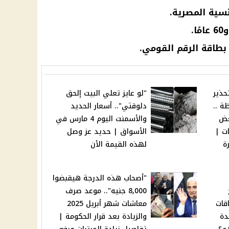
نسية المصرية.
بطاقة الرقم القومي.
حذير
"لو عايز تعلي البيت إلحق
ة ..
دلوقتي".. أسعار الحديد
عض
والأسمنت اليوم 4 مارس في
دة 7 ساعات |
الأسواق | حديد عز وصل
ة
لهذه القيمة الأن
"أصحاب هذه الدرجة هيقبضوا
8,000 جنيه".. موعد صرف
قات
معاشات شهر أبريل 2025
دة
والزيادة بعد قرار الحكومة |