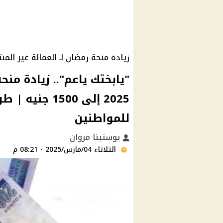
زيادة منحة رمضان لـ العمالة غير المنتظم
"يابختك ياعم".. زيادة منح
2025 إلى 1500
للمواطنين
يوستينا مروان
الثلاثاء 04/مارس/2025 - 08:21 م