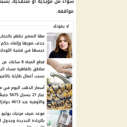
سواء من مؤيديه أو منتقديه، بسبب
مواقفه.
لا يفوتك
مها الصغير تظهر بالحجاب
حذف صورها وإلغاء حكم
حبسها في قضية اللوحات
قطع المياه 8 ساعات عن
مناطق بالقاهرة مساء الي
بسبب أعمال طارئة بالأمير
أسعار الذهب اليوم في مص
عيار 21 يسجل 5675 جن
والأوقية عند 4013 دولارًا
بالزيادة الجديدة وجدول ا