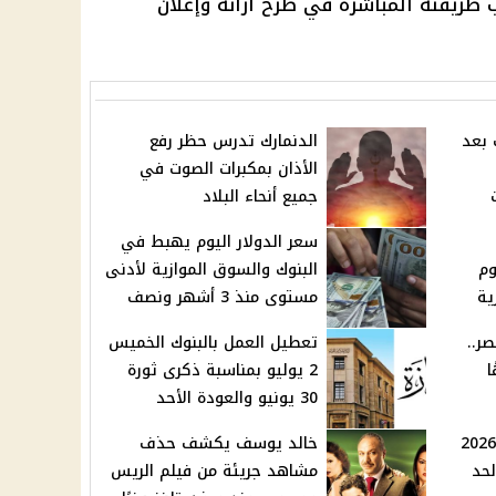
 طريقته المباشرة في طرح آرائه وإعلان
 بعد
الدنمارك تدرس حظر رفع
الأذان بمكبرات الصوت في
جميع أنحاء البلاد
سعر الدولار اليوم يهبط في
وم
البنوك والسوق الموازية لأدنى
ية
مستوى منذ 3 أشهر ونصف
ر..
تعطيل العمل بالبنوك الخميس
يهًا
2 يوليو بمناسبة ذكرى ثورة
30 يونيو والعودة الأحد
موعد صرف مرتبات يوليو 2026
خالد يوسف يكشف حذف
لحد
مشاهد جريئة من فيلم الريس