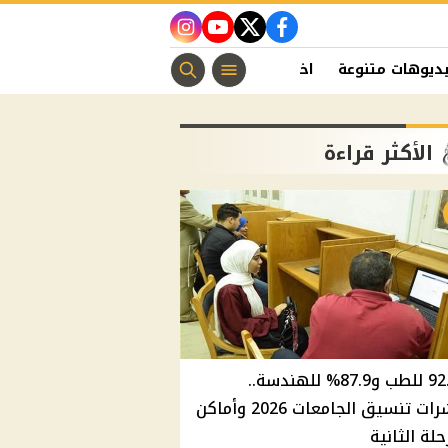
instagram
youtube
twitter
facebook
ديوهات متنوعة
اخبار الفن
منوعات مسيحية
اخبار الرياضة
الأكثر قراءة
92.8% للطب و87.9% للهندسة..
مؤشرات تنسيق الجامعات 2026 وأماكن
حلة الثانية