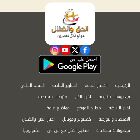
instagram
youtube
twitter
facebook
الرئيسية
الاخبار العامة
التقارير الخاصة
القسم الطبي
فيديوهات متنوعة
اخبار الفن
منوعات مسيحية
اخبار الرياضة
مطبخ الموقع
مواضيع عامة
الاقتصاد والبورصة
كمبيوتر وموبايل
اخبار الحق والضلال
فيديوهات فضائيات
مطبخ الاكل مع لى لى
تكنولوجيا