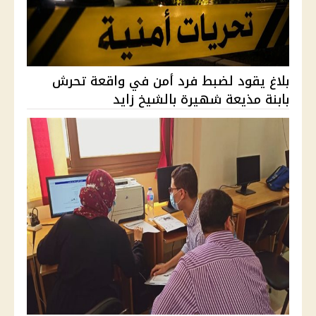
بلاغ يقود لضبط فرد أمن في واقعة تحرش
بابنة مذيعة شهيرة بالشيخ زايد