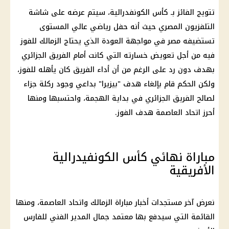
تتويج الفائز بـ
كأس الكونفدرالية
، سيتم عرضه على شاشة
التلفزيون المصري حيث أنه حفل رياضي عالي المستوى
تستضيفه مصر في مواجهة العودة الذي يحتاج
الزمالك
للفوز
فيه من أجل تعويض خسارته التي كانت أمام الفريق الجزائري
بهدف دون رد على الرغم من أن أداء الفريق كان يأهله للفوز،
ولكن الحكم قام بإلغاء هدف "بيزيرا" بداعي وجود ركلة جزاء
لصالح الفريق الجزائري في بداية الهجمة، واحتسبها ومنها
أحرز اتحاد العاصمة هدف الفوز.
مباراة نهائي كأس الكونفيدرالية
الأفريقية
نعرض آخر مستجدات
أخبار
مباراة الزمالك واتحاد العاصمة
، ومنها
القائمة التي سيدفع بها معتمد جمال المدير الفني للفارس